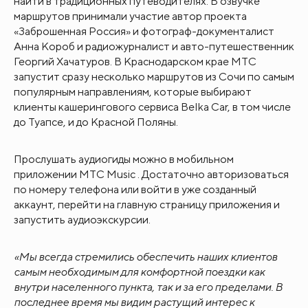
найти в традиционных путеводителях. В озвучке
маршрутов принимали участие автор проекта
«Заброшенная Россия» и фотограф-документалист
Анна Короб и радиожурналист и авто-путешественник
Георгий Хачатуров. В Краснодарском крае МТС
запустит сразу несколько маршрутов из Сочи по самым
популярным направлениям, которые выбирают
клиенты кашерингового сервиса Belka Car, в том числе
до Туапсе, и до Красной Поляны.
Прослушать аудиогиды можно в мобильном
приложении МТС Music . Достаточно авторизоваться
по номеру телефона или войти в уже созданный
аккаунт, перейти на главную страницу приложения и
запустить аудиоэкскурсии.
«Мы всегда стремились обеспечить наших клиентов
самым необходимым для комфортной поездки как
внутри населенного пункта, так и за его пределами. В
последнее время мы видим растущий интерес к